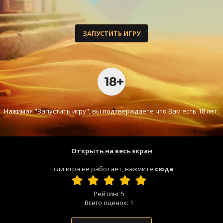
ЗАПУСТИТЬ ИГРУ
Нажимая "Запустить игру", вы подтверждаете что Вам есть 18 лет.
Открыть на весь экран
Если игра не работает, нажмите
сюда
Рейтинг
5
Всего оценок:
1