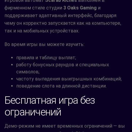
Игровой автомат
Scarab Riches
выполнен в
фирменном стиле студии
3 Oaks Gaming
и
поддерживает адаптивный интерфейс, благодаря
чему он корректно запускается как на компьютере,
так и на мобильных устройствах.
Во время игры вы можете изучить:
правила и таблицу выплат;
работу бонусных раундов и специальных
символов;
частоту выпадения выигрышных комбинаций;
поведение слота на длинной дистанции.
Бесплатная игра без
ограничений
Демо-режим не имеет временных ограничений — вы