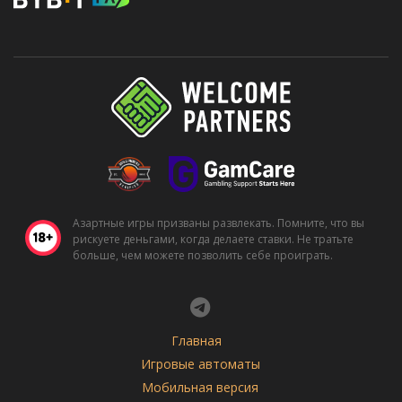
Азартные игры призваны развлекать. Помните, что вы
рискуете деньгами, когда делаете ставки. Не тратьте
больше, чем можете позволить себе проиграть.
Главная
Игровые автоматы
Мобильная версия