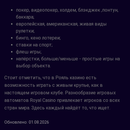
покер, видеопокер, холдем, блэкджек ,понтун,
баккара;
европейская, американская, живая виды
рулетки;
бинго, кено лотереи;
ставки на спорт;
флеш игры;
напёрстки, больше/меньше - простые игры на
выбор объекта.
Стоит отметить, что в Рояль казино есть
возможность играть с живым крупье, как в
настоящем игровом клубе. Разнообразие игровых
автоматов Royal Casino привлекает игроков со всех
стран мира. Здесь каждый найдёт то, что ищет.
Обновлено:
01.08.2026