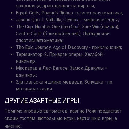
сокровища, драгоценности, пираты;
Egypt Gods, Pharao's Riches - египетскаятематика;
Jasons Quest, Valhalla, Olympia - мифыилегенды;
The Cup, Number One (футбол), Sure Win (скачки),
Centre Court (большойтеннис), Лигахоккея-
спортивнаятематика;
The Epic Journey, Age of Discovery - приключения;
Терминатор-2, Призрак оперы, Хеллбой -
киномир;
Маскарад в Лас-Вегасе, Замок Дракулы -
вампиры;
Златовласка и дикие медведи, Золушка - по
мотивам сказки.
ДРУГИЕ АЗАРТНЫЕ ИГРЫ
Помимо игровых автоматов, казино Роял предлагает
своим гостям настольные игры, карточные игры, а
именно: