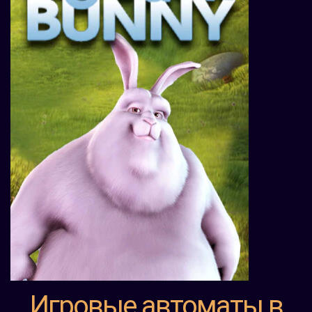
Игровые автоматы в