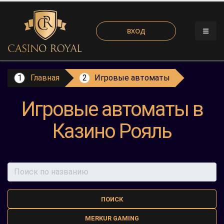
ВХОД
Главная
Игровые автоматы
Игровые автоматы в
Казино Рояль
MERKUR GAMING