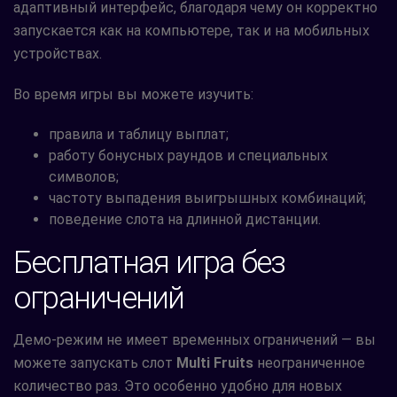
адаптивный интерфейс, благодаря чему он корректно
запускается как на компьютере, так и на мобильных
устройствах.
Во время игры вы можете изучить:
правила и таблицу выплат;
работу бонусных раундов и специальных
символов;
частоту выпадения выигрышных комбинаций;
поведение слота на длинной дистанции.
Бесплатная игра без
ограничений
Демо-режим не имеет временных ограничений — вы
можете запускать слот
Multi Fruits
неограниченное
количество раз. Это особенно удобно для новых