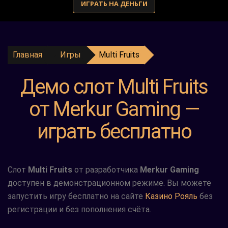
ИГРАТЬ НА ДЕНЬГИ
Главная
Игры
Multi Fruits
Демо слот Multi Fruits
от Merkur Gaming —
играть бесплатно
Слот
Multi Fruits
от разработчика
Merkur Gaming
доступен в демонстрационном режиме. Вы можете
запустить игру бесплатно на сайте
Казино Рояль
без
регистрации и без пополнения счёта.