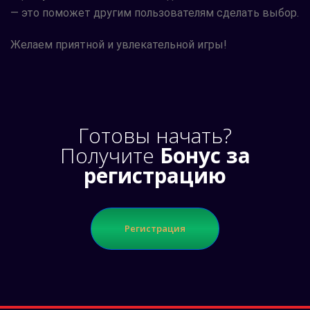
— это поможет другим пользователям сделать выбор.
Желаем приятной и увлекательной игры!
Готовы начать?
Получите
Бонус за
регистрацию
Регистрация