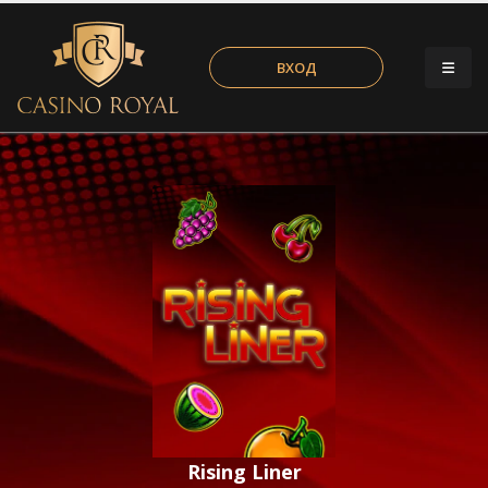
ВХОД
Rising Liner