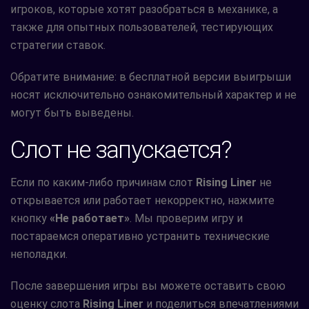
игроков, которые хотят разобраться в механике, а
также для опытных пользователей, тестирующих
стратегии ставок.
Обратите внимание: в бесплатной версии выигрыши
носят исключительно ознакомительный характер и не
могут быть выведены.
Слот не запускается?
Если по каким-либо причинам слот
Rising Liner
не
открывается или работает некорректно, нажмите
кнопку
«Не работает»
. Мы проверим игру и
постараемся оперативно устранить технические
неполадки.
После завершения игры вы можете оставить свою
оценку слота
Rising Liner
и поделиться впечатлениями