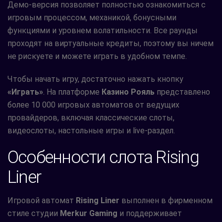
Демо-версия позволяет полностью ознакомиться с
игровым процессом, механикой, бонусными
функциями и уровнем волатильности. Все раунды
проходят на виртуальные кредиты, поэтому вы ничем
не рискуете и можете играть в удобном темпе.
Чтобы начать игру, достаточно нажать кнопку
«Играть»
. На платформе
Казино Рояль
представлено
более 10 000 игровых автоматов от ведущих
провайдеров, включая классические слоты,
видеослоты, настольные игры и live-раздел.
Особенности слота Rising
Liner
Игровой автомат
Rising Liner
выполнен в фирменном
стиле студии
Merkur Gaming
и поддерживает