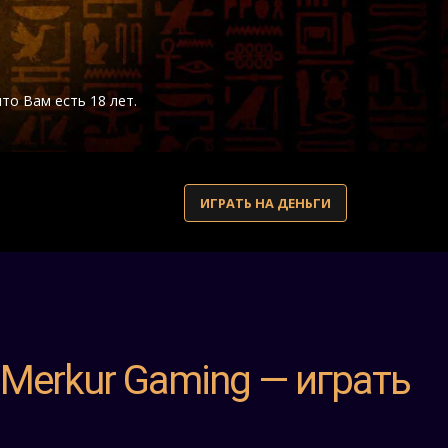
то Вам есть 18 лет.
ИГРАТЬ НА ДЕНЬГИ
т Merkur Gaming — играть