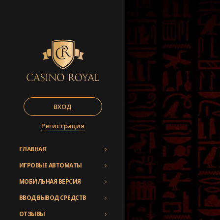
ВХОД
Регистрация
ГЛАВНАЯ
ИГРОВЫЕ АВТОМАТЫ
МОБИЛЬНАЯ ВЕРСИЯ
ВВОД ВЫВОД СРЕДСТВ
ОТЗЫВЫ