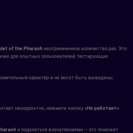
let of the Pharaoh
неограниченное количество раз. Это
также для опытных пользователей, тестирующих
омительный характер и не могут быть выведены.
ботает некорректно, нажмите кнопку
«Не работает»
.
Pharaoh
и поделиться впечатлениями — это поможет