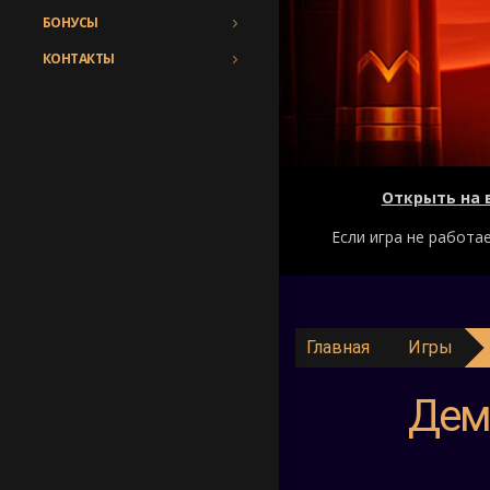
БОНУСЫ
КОНТАКТЫ
Открыть на 
Если игра не работа
Главная
Игры
Демо