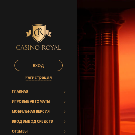
ВХОД
Регистрация
ГЛАВНАЯ
ИГРОВЫЕ АВТОМАТЫ
МОБИЛЬНАЯ ВЕРСИЯ
ВВОД ВЫВОД СРЕДСТВ
ОТЗЫВЫ