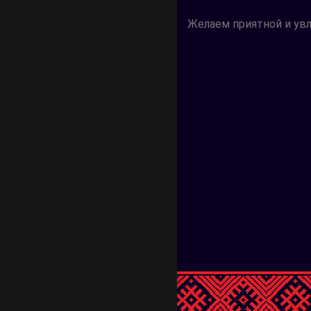
Желаем приятной и увл