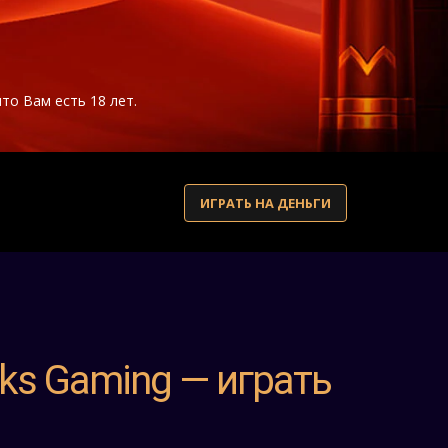
то Вам есть 18 лет.
ИГРАТЬ НА ДЕНЬГИ
aks Gaming — играть