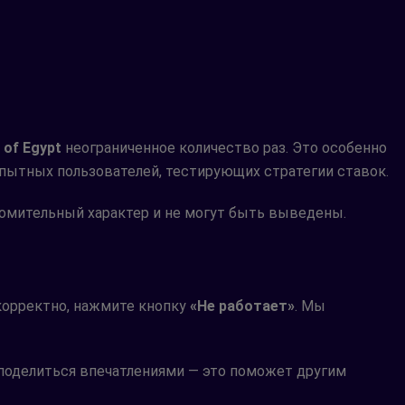
 of Egypt
неограниченное количество раз. Это особенно
 опытных пользователей, тестирующих стратегии ставок.
омительный характер и не могут быть выведены.
корректно, нажмите кнопку
«Не работает»
. Мы
поделиться впечатлениями — это поможет другим