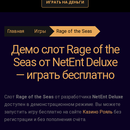
ИГРАТЬ НА ДЕНЬГИ
Главная
Игры
Rage of the Seas
Демо слот Rage of the
Seas от NetEnt Deluxe
— играть бесплатно
Слот
Rage of the Seas
от разработчика
NetEnt Deluxe
доступен в демонстрационном режиме. Вы можете
запустить игру бесплатно на сайте
Казино Рояль
без
регистрации и без пополнения счёта.