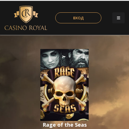
ВХОД
Rage of the Seas