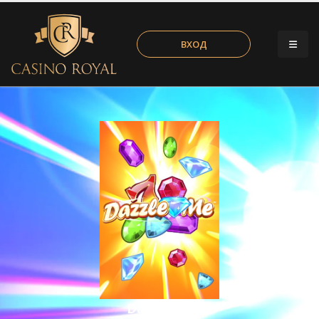
ВХОД
Dazzle Me