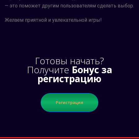
— это поможет другим пользователям сделать выбор.
Желаем приятной и увлекательной игры!
Готовы начать?
Получите
Бонус за
регистрацию
Регистрация