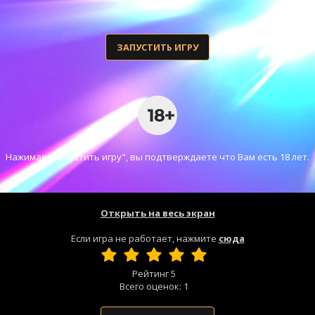
ЗАПУСТИТЬ ИГРУ
Нажимая "Запустить игру", вы подтверждаете что Вам есть 18 лет.
Открыть на весь экран
Если игра не работает, нажмите
сюда
Рейтинг
5
Всего оценок:
1