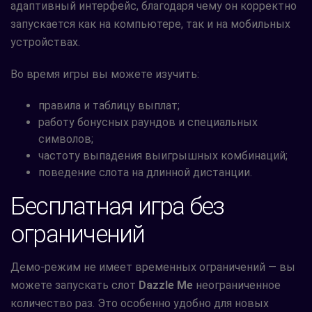
адаптивный интерфейс, благодаря чему он корректно
запускается как на компьютере, так и на мобильных
устройствах.
Во время игры вы можете изучить:
правила и таблицу выплат;
работу бонусных раундов и специальных
символов;
частоту выпадения выигрышных комбинаций;
поведение слота на длинной дистанции.
Бесплатная игра без
ограничений
Демо-режим не имеет временных ограничений — вы
можете запускать слот
Dazzle Me
неограниченное
количество раз. Это особенно удобно для новых