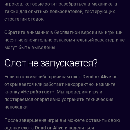
игроков, которые хотят разобраться в механике, а
также для опытных пользователей, тестирующих
стратегии ставок.
Обратите внимание: в бесплатной версии выигрыши
носят исключительно ознакомительный характер и не
могут быть выведены.
Слот не запускается?
Если по каким-либо причинам слот
Dead or Alive
не
открывается или работает некорректно, нажмите
кнопку
«Не работает»
. Мы проверим игру и
постараемся оперативно устранить технические
неполадки.
После завершения игры вы можете оставить свою
оценку слота
Dead or Alive
и поделиться