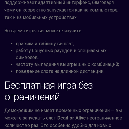
поддерживает адаптивный интерфейс, благодаря
чему он корректно запускается как на компьютере,
так и на мобильных устройствах.
Во время игры вы можете изучить:
правила и таблицу выплат;
работу бонусных раундов и специальных
символов;
частоту выпадения выигрышных комбинаций;
поведение слота на длинной дистанции.
Бесплатная игра без
ограничений
Демо-режим не имеет временных ограничений — вы
можете запускать слот
Dead or Alive
неограниченное
количество раз. Это особенно удобно для новых