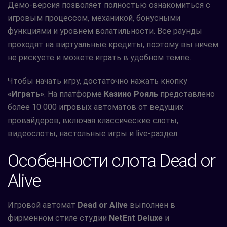
Демо-версия позволяет полностью ознакомиться с
игровым процессом, механикой, бонусными
функциями и уровнем волатильности. Все раунды
проходят на виртуальные кредиты, поэтому вы ничем
не рискуете и можете играть в удобном темпе.
Чтобы начать игру, достаточно нажать кнопку
«Играть»
. На платформе
Казино Рояль
представлено
более 10 000 игровых автоматов от ведущих
провайдеров, включая классические слоты,
видеослоты, настольные игры и live-раздел.
Особенности слота Dead or
Alive
Игровой автомат
Dead or Alive
выполнен в
фирменном стиле студии
NetEnt Deluxe
и