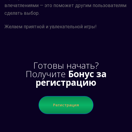
впечатлениями — это поможет другим пользователям
сделать выбор.
Желаем приятной и увлекательной игры!
Готовы начать?
Получите
Бонус за
регистрацию
Регистрация