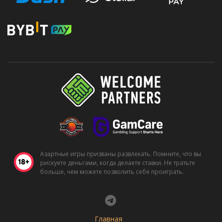
Азартные игры призваны развлекать. Помните, что вы
рискуете деньгами, когда делаете ставки. Не тратьте
больше, чем можете позволить себе проиграть.
Главная