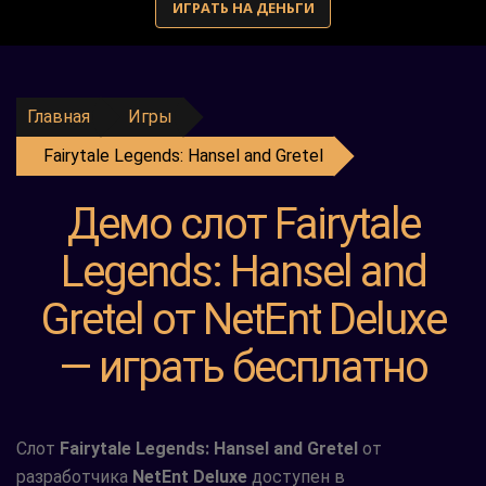
ИГРАТЬ НА ДЕНЬГИ
Главная
Игры
Fairytale Legends: Hansel and Gretel
Демо слот Fairytale
Legends: Hansel and
Gretel от NetEnt Deluxe
— играть бесплатно
Слот
Fairytale Legends: Hansel and Gretel
от
разработчика
NetEnt Deluxe
доступен в