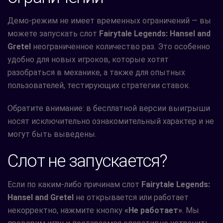
Демо-режим не имеет временных ограничений — вы
можете запускать слот
Fairytale Legends: Hansel and
Gretel
неограниченное количество раз. Это особенно
удобно для новых игроков, которые хотят
разобраться в механике, а также для опытных
пользователей, тестирующих стратегии ставок.
Обратите внимание: в бесплатной версии выигрыши
носят исключительно ознакомительный характер и не
могут быть выведены.
Слот не запускается?
Если по каким-либо причинам слот
Fairytale Legends:
Hansel and Gretel
не открывается или работает
некорректно, нажмите кнопку
«Не работает»
. Мы