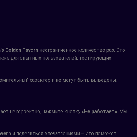
n's Golden Tavern
неограниченное количество раз. Это
также для опытных пользователей, тестирующих
омительный характер и не могут быть выведены.
тает некорректно, нажмите кнопку
«Не работает»
. Мы
avern
и поделиться впечатлениями — это поможет