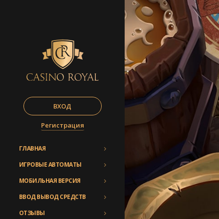
ВХОД
Регистрация
ГЛАВНАЯ
ИГРОВЫЕ АВТОМАТЫ
МОБИЛЬНАЯ ВЕРСИЯ
ВВОД ВЫВОД СРЕДСТВ
ОТЗЫВЫ