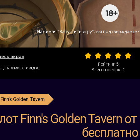
Нажимая "Запустить игру", вы подтверждаете ч
весь экран
Рейтинг
5
ет, нажмите
сюда
Всего оценок:
1
Finn's Golden Tavern
от Finn's Golden Tavern от
бесплатно