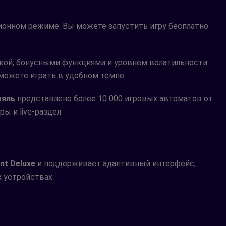
онном режиме. Вы можете запустить игру бесплатно
кой, бонусными функциями и уровнем волатильности.
можете играть в удобном темпе.
ояль
представлено более 10 000 игровых автоматов от
ы и live-раздел.
nt Deluxe
и поддерживает адаптивный интерфейс,
х устройствах.