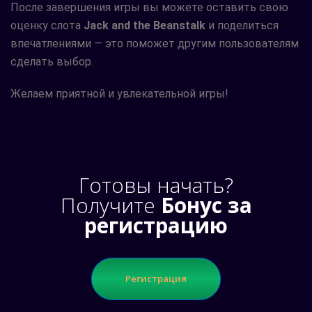
После завершения игры вы можете оставить свою
оценку слота
Jack and the Beanstalk
и поделиться
впечатлениями — это поможет другим пользователям
сделать выбор.
Желаем приятной и увлекательной игры!
Готовы начать?
Получите
Бонус за
регистрацию
Регистрация