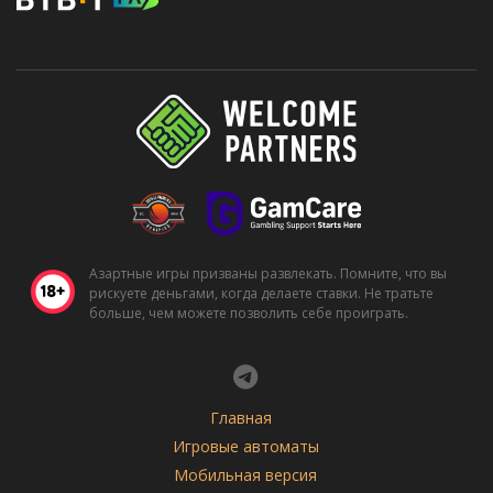
Азартные игры призваны развлекать. Помните, что вы
рискуете деньгами, когда делаете ставки. Не тратьте
больше, чем можете позволить себе проиграть.
Главная
Игровые автоматы
Мобильная версия