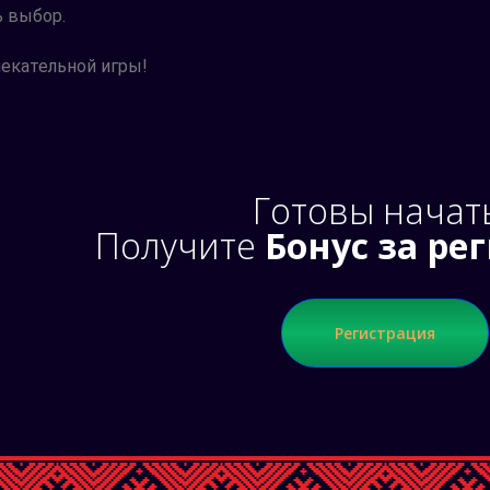
ь выбор.
екательной игры!
Готовы начат
Получите
Бонус за ре
Регистрация