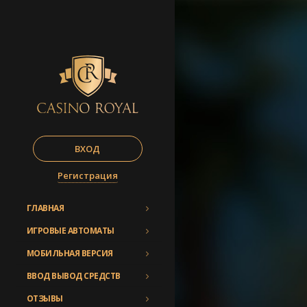
ВХОД
Регистрация
ГЛАВНАЯ
ИГРОВЫЕ АВТОМАТЫ
МОБИЛЬНАЯ ВЕРСИЯ
ВВОД ВЫВОД СРЕДСТВ
ОТЗЫВЫ