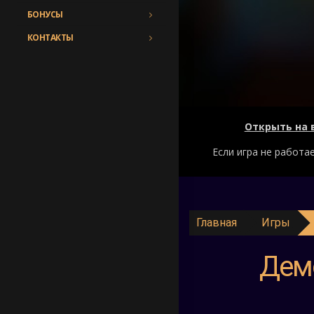
БОНУСЫ
КОНТАКТЫ
Открыть на 
Если игра не работа
Главная
Игры
Демо