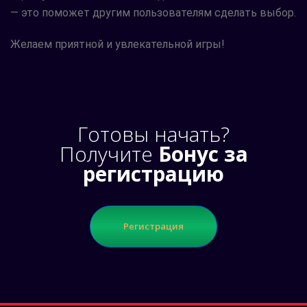
— это поможет другим пользователям сделать выбор.
Желаем приятной и увлекательной игры!
Готовы начать?
Получите
Бонус за
регистрацию
Регистрация