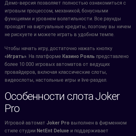
Демо-версия позволяет полностью ознакомиться с
игровым процессом, механикой, бонусными
функциями и уровнем волатильности. Все раунды
проходят на виртуальные кредиты, поэтому вы ничем
не рискуете и можете играть в удобном темпе.
Чтобы начать игру, достаточно нажать кнопку
«Играть»
. На платформе
Казино Рояль
представлено
более 10 000 игровых автоматов от ведущих
провайдеров, включая классические слоты,
видеослоты, настольные игры и live-раздел.
Особенности слота Joker
Pro
Игровой автомат
Joker Pro
выполнен в фирменном
стиле студии
NetEnt Deluxe
и поддерживает