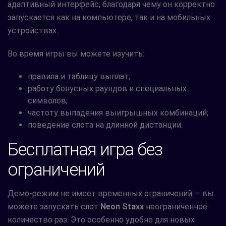
адаптивный интерфейс, благодаря чему он корректно
запускается как на компьютере, так и на мобильных
устройствах.
Во время игры вы можете изучить:
правила и таблицу выплат;
работу бонусных раундов и специальных
символов;
частоту выпадения выигрышных комбинаций;
поведение слота на длинной дистанции.
Бесплатная игра без
ограничений
Демо-режим не имеет временных ограничений — вы
можете запускать слот
Neon Staxx
неограниченное
количество раз. Это особенно удобно для новых