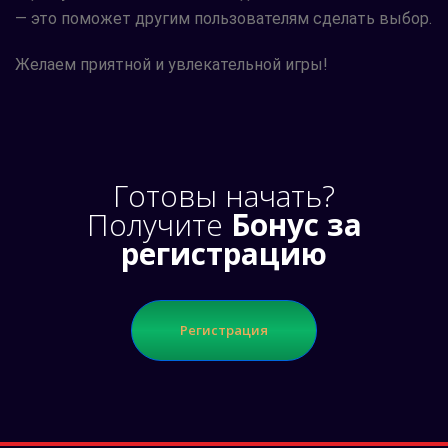
— это поможет другим пользователям сделать выбор.
Желаем приятной и увлекательной игры!
Готовы начать?
Получите
Бонус за
регистрацию
Регистрация