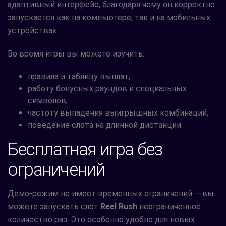
адаптивный интерфейс, благодаря чему он корректно
запускается как на компьютере, так и на мобильных
устройствах.
Во время игры вы можете изучить:
правила и таблицу выплат;
работу бонусных раундов и специальных
символов;
частоту выпадения выигрышных комбинаций;
поведение слота на длинной дистанции.
Бесплатная игра без
ограничений
Демо-режим не имеет временных ограничений — вы
можете запускать слот
Reel Rush
неограниченное
количество раз. Это особенно удобно для новых