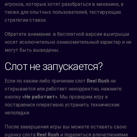
игроков, которые хотят разобраться в механике, а
также для опытных пользователей, тестирующих
стратегии ставок.
Обратите внимание: в бесплатной версии выигрыши
носят исключительно ознакомительный характер и не
могут быть выведены.
Слот не запускается?
Если по каким-либо причинам слот
Reel Rush
не
открывается или работает некорректно, нажмите
кнопку
«Не работает»
. Мы проверим игру и
постараемся оперативно устранить технические
неполадки.
После завершения игры вы можете оставить свою
оценку слота
Reel Rush
и поделиться впечатлениями