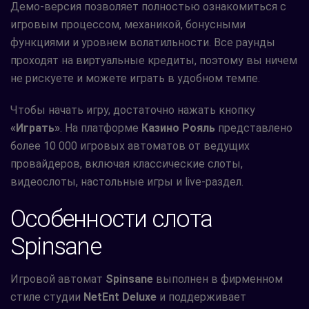
Демо-версия позволяет полностью ознакомиться с
игровым процессом, механикой, бонусными
функциями и уровнем волатильности. Все раунды
проходят на виртуальные кредиты, поэтому вы ничем
не рискуете и можете играть в удобном темпе.
Чтобы начать игру, достаточно нажать кнопку
«Играть»
. На платформе
Казино Рояль
представлено
более 10 000 игровых автоматов от ведущих
провайдеров, включая классические слоты,
видеослоты, настольные игры и live-раздел.
Особенности слота
Spinsane
Игровой автомат
Spinsane
выполнен в фирменном
стиле студии
NetEnt Deluxe
и поддерживает