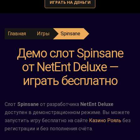
ИГРАТЬ НА ДЕНЬГИ
Главная
Игры
Spinsane
Демо слот Spinsane
от NetEnt Deluxe —
играть бесплатно
Слот
Spinsane
от разработчика
NetEnt Deluxe
доступен в демонстрационном режиме. Вы можете
запустить игру бесплатно на сайте
Казино Рояль
без
регистрации и без пополнения счёта.