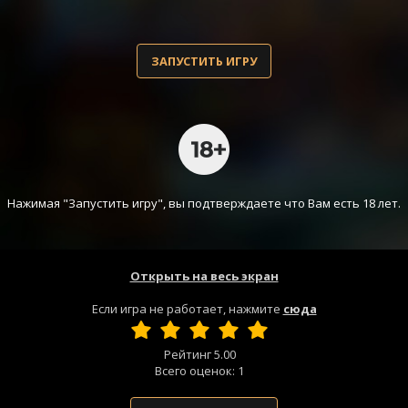
ЗАПУСТИТЬ ИГРУ
Нажимая "Запустить игру", вы подтверждаете что Вам есть 18 лет.
Открыть на весь экран
Если игра не работает, нажмите
сюда
Рейтинг
5.00
Всего оценок:
1