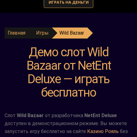
ИГРАТЬ НА ДЕНЬГИ
Главная
Игры
Wild Bazaar
Демо слот Wild
Bazaar от NetEnt
Deluxe — играть
бесплатно
Слот
Wild Bazaar
от разработчика
NetEnt Deluxe
доступен в демонстрационном режиме. Вы можете
запустить игру бесплатно на сайте
Казино Рояль
без