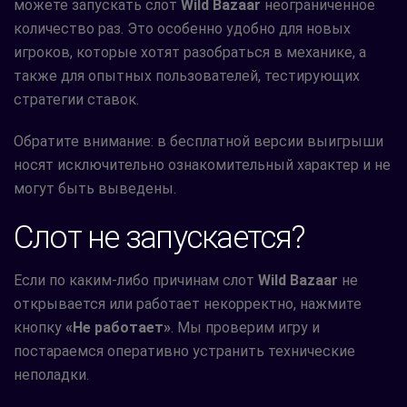
можете запускать слот
Wild Bazaar
неограниченное
количество раз. Это особенно удобно для новых
игроков, которые хотят разобраться в механике, а
также для опытных пользователей, тестирующих
стратегии ставок.
Обратите внимание: в бесплатной версии выигрыши
носят исключительно ознакомительный характер и не
могут быть выведены.
Слот не запускается?
Если по каким-либо причинам слот
Wild Bazaar
не
открывается или работает некорректно, нажмите
кнопку
«Не работает»
. Мы проверим игру и
постараемся оперативно устранить технические
неполадки.