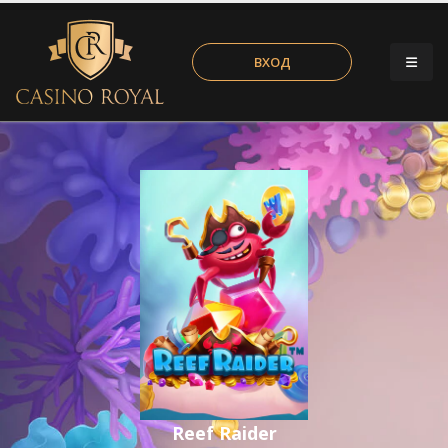
ВХОД
Reef Raider