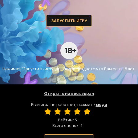
ЗАПУСТИТЬ ИГРУ
Нажимая "Запустить игру", вы подтверждаете что Вам есть 18 лет.
Открыть на весь экран
Если игра не работает, нажмите
сюда
Рейтинг
5
Всего оценок:
1