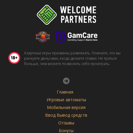
Азартные игры призваны развлекать. Помните, что вы
рискуете деньгами, когда делаете ставки. Не тратьте
больше, чем можете позволить себе проиграть.
Главная
Игровые автоматы
Мобильная версия
Ввод Вывод средств
Отзывы
Бонусы