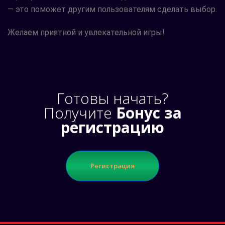
— это поможет другим пользователям сделать выбор.
Желаем приятной и увлекательной игры!
Готовы начать?
Получите
Бонус за
регистрацию
Регистрация