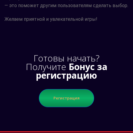
— это поможет другим пользователям сделать выбор.
Желаем приятной и увлекательной игры!
Готовы начать?
Получите
Бонус за
регистрацию
Регистрация