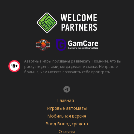
Азартные игры призваны развлекать. Помните, что вы
рискуете деньгами, когда делаете ставки. Не тратьте
больше, чем можете позволить себе проиграть.
Главная
Игровые автоматы
Мобильная версия
Ввод Вывод средств
Отзывы