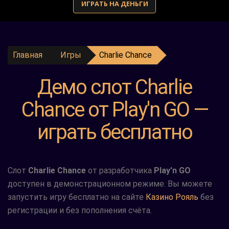
ИГРАТЬ НА ДЕНЬГИ
Главная
Игры
Charlie Chance
Демо слот Charlie
Chance от Play'n GO —
играть бесплатно
Слот
Charlie Chance
от разработчика
Play'n GO
доступен в демонстрационном режиме. Вы можете
запустить игру бесплатно на сайте
Казино Рояль
без
регистрации и без пополнения счёта.