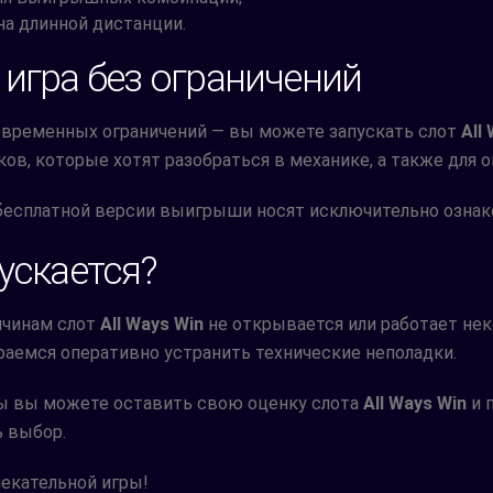
на длинной дистанции.
 игра без ограничений
временных ограничений — вы можете запускать слот
All
ков, которые хотят разобраться в механике, а также для
 бесплатной версии выигрыши носят исключительно ознак
ускается?
ичинам слот
All Ways Win
не открывается или работает не
раемся оперативно устранить технические неполадки.
ы вы можете оставить свою оценку слота
All Ways Win
и 
ь выбор.
екательной игры!