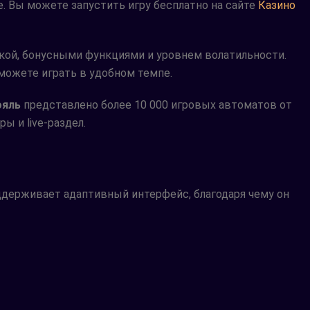
 Вы можете запустить игру бесплатно на сайте
Казино
кой, бонусными функциями и уровнем волатильности.
можете играть в удобном темпе.
ояль
представлено более 10 000 игровых автоматов от
ы и live-раздел.
ддерживает адаптивный интерфейс, благодаря чему он