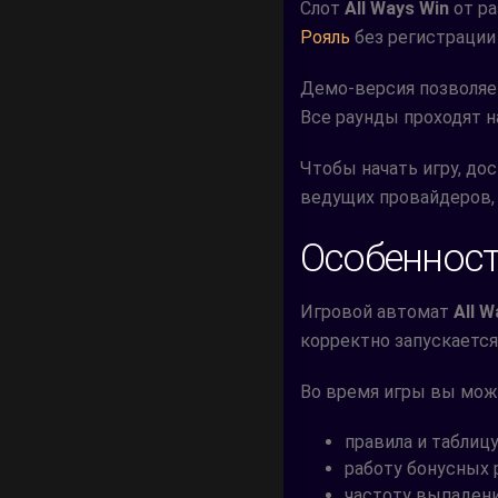
Слот
All Ways Win
от р
Рояль
без регистрации 
Демо-версия позволяе
Все раунды проходят н
Чтобы начать игру, до
ведущих провайдеров, 
Особенности
Игровой автомат
All W
корректно запускается
Во время игры вы може
правила и таблиц
работу бонусных 
частоту выпаден