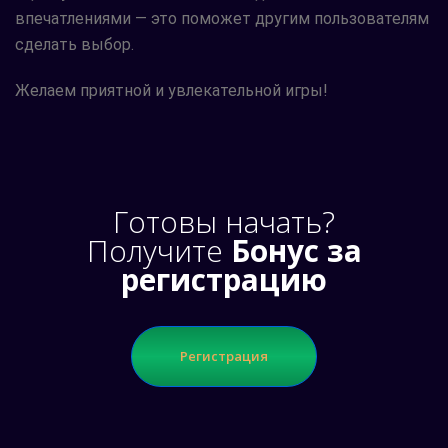
впечатлениями — это поможет другим пользователям
сделать выбор.
Желаем приятной и увлекательной игры!
Готовы начать?
Получите
Бонус за
регистрацию
Регистрация