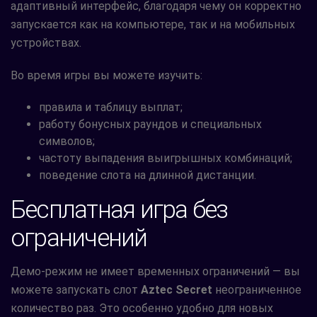
адаптивный интерфейс, благодаря чему он корректно
запускается как на компьютере, так и на мобильных
устройствах.
Во время игры вы можете изучить:
правила и таблицу выплат;
работу бонусных раундов и специальных
символов;
частоту выпадения выигрышных комбинаций;
поведение слота на длинной дистанции.
Бесплатная игра без
ограничений
Демо-режим не имеет временных ограничений — вы
можете запускать слот
Aztec Secret
неограниченное
количество раз. Это особенно удобно для новых