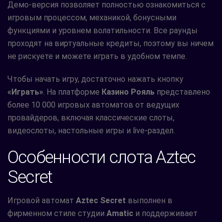
Демо-версия позволяет полностью ознакомиться с
игровым процессом, механикой, бонусными
функциями и уровнем волатильности. Все раунды
проходят на виртуальные кредиты, поэтому вы ничем
не рискуете и можете играть в удобном темпе.
Чтобы начать игру, достаточно нажать кнопку
«Играть»
. На платформе
Казино Рояль
представлено
более 10 000 игровых автоматов от ведущих
провайдеров, включая классические слоты,
видеослоты, настольные игры и live-раздел.
Особенности слота Aztec
Secret
Игровой автомат
Aztec Secret
выполнен в
фирменном стиле студии
Amatic
и поддерживает