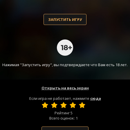
ЗАПУСТИТЬ ИГРУ
Нажимая "Запустить игру", вы подтверждаете что Вам есть 18 лет.
Открыть на весь экран
Если игра не работает, нажмите
сюда
Рейтинг
5
Всего оценок:
1