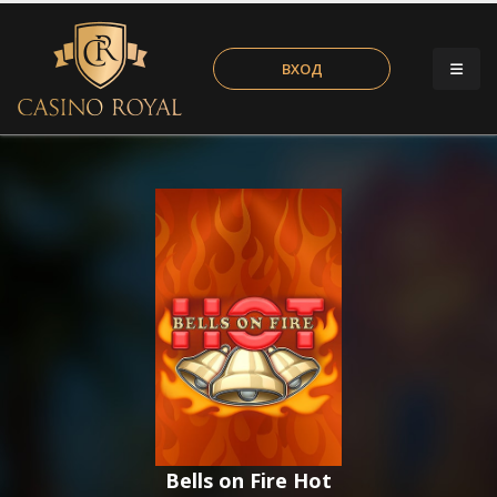
ВХОД
Bells on Fire Hot