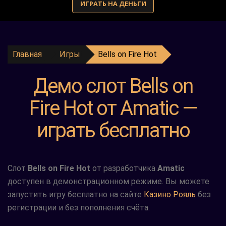
ИГРАТЬ НА ДЕНЬГИ
Главная
Игры
Bells on Fire Hot
Демо слот Bells on
Fire Hot от Amatic —
играть бесплатно
Слот
Bells on Fire Hot
от разработчика
Amatic
доступен в демонстрационном режиме. Вы можете
запустить игру бесплатно на сайте
Казино Рояль
без
регистрации и без пополнения счёта.