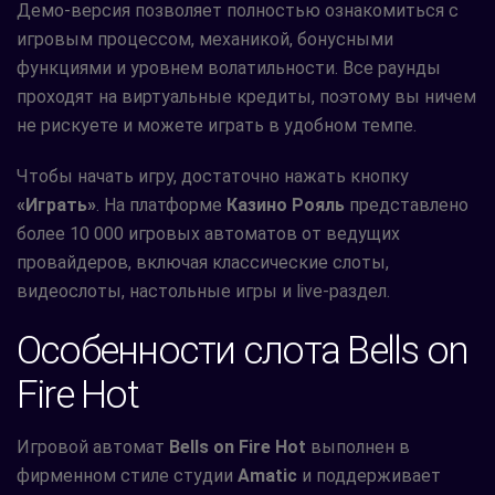
Демо-версия позволяет полностью ознакомиться с
игровым процессом, механикой, бонусными
функциями и уровнем волатильности. Все раунды
проходят на виртуальные кредиты, поэтому вы ничем
не рискуете и можете играть в удобном темпе.
Чтобы начать игру, достаточно нажать кнопку
«Играть»
. На платформе
Казино Рояль
представлено
более 10 000 игровых автоматов от ведущих
провайдеров, включая классические слоты,
видеослоты, настольные игры и live-раздел.
Особенности слота Bells on
Fire Hot
Игровой автомат
Bells on Fire Hot
выполнен в
фирменном стиле студии
Amatic
и поддерживает