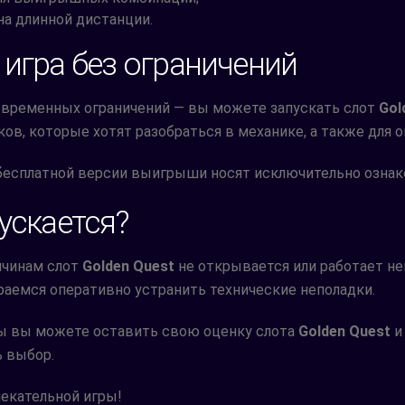
на длинной дистанции.
 игра без ограничений
временных ограничений — вы можете запускать слот
Gol
ков, которые хотят разобраться в механике, а также для
 бесплатной версии выигрыши носят исключительно ознак
ускается?
ичинам слот
Golden Quest
не открывается или работает н
раемся оперативно устранить технические неполадки.
ы вы можете оставить свою оценку слота
Golden Quest
и
ь выбор.
екательной игры!