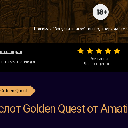
Нажимая "Запустить игру", вы подтверждаете ч
весь экран
Рейтинг
5
ет, нажмите
сюда
Всего оценок:
1
Golden Quest
лот Golden Quest от Amat