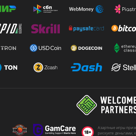
Азартные игры призв
рискуете деньгами, к