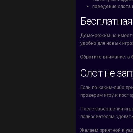
поведение слота 
Бесплатная
Демо-режим не имеет 
удобно для новых игро
Обратите внимание: в
Слот не зап
Если по каким-либо пр
проверим игру и поста
После завершения игр
пользователям сделат
Желаем приятной и увл