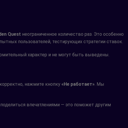
den Quest
неограниченное количество раз. Это особенно
 опытных пользователей, тестирующих стратегии ставок.
омительный характер и не могут быть выведены.
екорректно, нажмите кнопку
«Не работает»
. Мы
 поделиться впечатлениями — это поможет другим