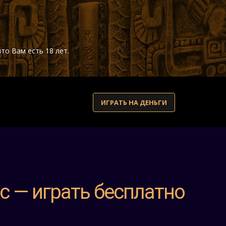
то Вам есть 18 лет.
ИГРАТЬ НА ДЕНЬГИ
ic — играть бесплатно