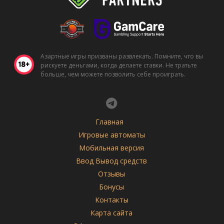
Азартные игры призваны развлекать. Помните, что вы
рискуете деньгами, когда делаете ставки. Не тратьте
больше, чем можете позволить себе проиграть.
Главная
Игровые автоматы
Мобильная версия
Ввод Вывод средств
Отзывы
Бонусы
Контакты
Карта сайта