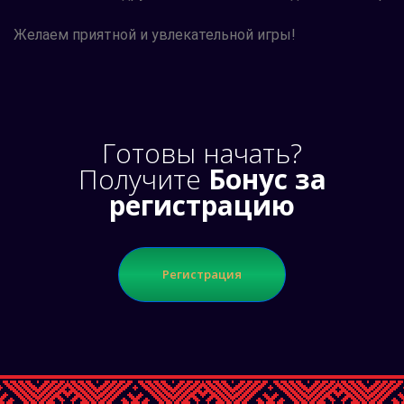
Желаем приятной и увлекательной игры!
Готовы начать?
Получите
Бонус за
регистрацию
Регистрация