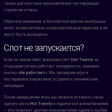
также для опытных пользователей, тестирующих
стратегии ставок.
Обратите внимание: в бесплатной версии выигрыши
носят исключительно ознакомительный характер и не
могут быть выведены.
Слот не запускается?
Если по каким-либо причинам слот
Hot Twenty
не
открывается или работает некорректно, нажмите
кнопку
«Не работает»
. Мы проверим игру и
постараемся оперативно устранить технические
неполадки.
После завершения игры вы можете оставить свою
оценку слота
Hot Twenty
и поделиться впечатлениями
— это поможет другим пользователям сделать выбор.