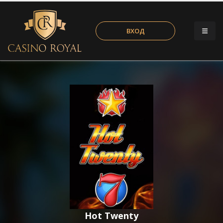
ВХОД
Hot Twenty