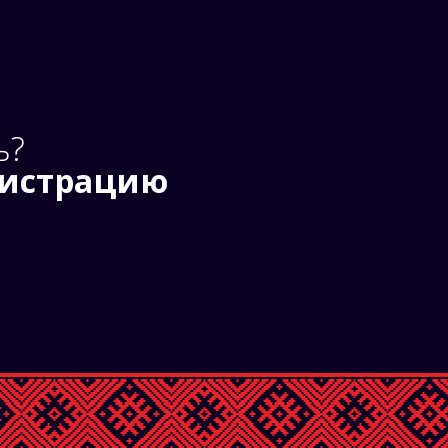
ь?
гистрацию