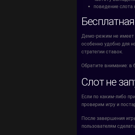
поведение слота 
Бесплатная
Демо-режим не имеет 
особенно удобно для н
стратегии ставок.
Обратите внимание: в
Слот не зап
Если по каким-либо пр
проверим игру и поста
После завершения игр
пользователям сделат