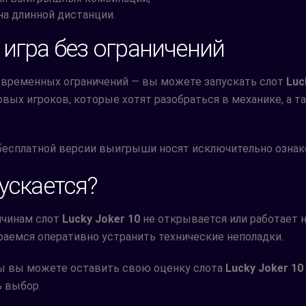
на длинной дистанции.
 игра без ограничений
временных ограничений — вы можете запускать слот
Luc
овых игроков, которые хотят разобраться в механике, а 
 бесплатной версии выигрыши носят исключительно ознак
ускается?
ичинам слот
Lucky Joker 10
не открывается или работает 
раемся оперативно устранить технические неполадки.
ы вы можете оставить свою оценку слота
Lucky Joker 10
ь выбор.