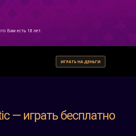
то Вам есть 18 лет.
ИГРАТЬ НА ДЕНЬГИ
tic — играть бесплатно