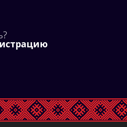
ь?
гистрацию