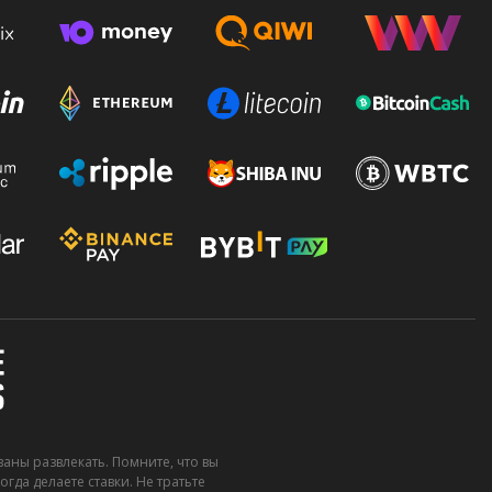
аны развлекать. Помните, что вы
огда делаете ставки. Не тратьте