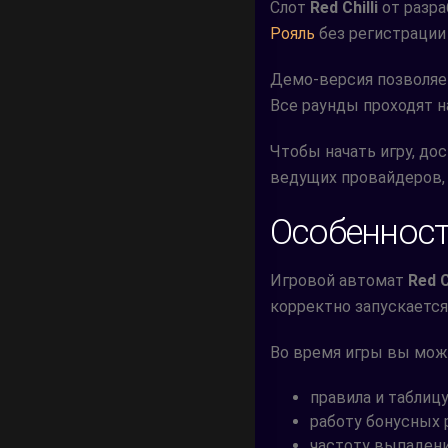
Слот
Red Chilli
от разр
Рояль
без регистрации 
Демо-версия позволяе
Все раунды проходят н
Чтобы начать игру, до
ведущих провайдеров, 
Особенности
Игровой автомат
Red C
корректно запускается
Во время игры вы може
правила и таблиц
работу бонусных 
частоту выпаден