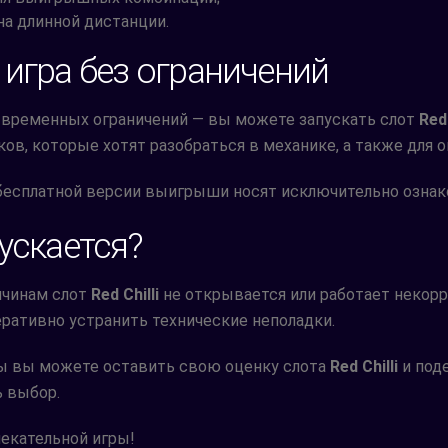
на длинной дистанции.
 игра без ограничений
временных ограничений — вы можете запускать слот
Red 
ков, которые хотят разобраться в механике, а также для
 бесплатной версии выигрыши носят исключительно ознак
ускается?
ичинам слот
Red Chilli
не открывается или работает некор
еративно устранить технические неполадки.
ы вы можете оставить свою оценку слота
Red Chilli
и под
ь выбор.
екательной игры!