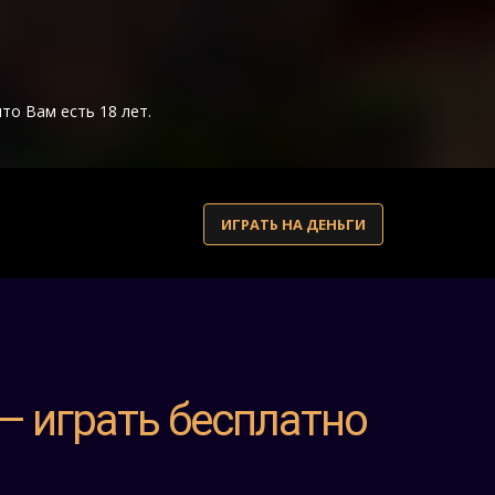
то Вам есть 18 лет.
ИГРАТЬ НА ДЕНЬГИ
 — играть бесплатно