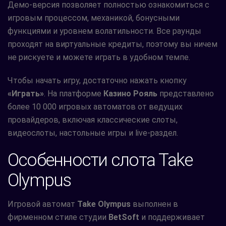
Демо-версия позволяет полностью ознакомиться с
игровым процессом, механикой, бонусными
функциями и уровнем волатильности. Все раунды
проходят на виртуальные кредиты, поэтому вы ничем
не рискуете и можете играть в удобном темпе.
Чтобы начать игру, достаточно нажать кнопку
«Играть»
. На платформе
Казино Рояль
представлено
более 10 000 игровых автоматов от ведущих
провайдеров, включая классические слоты,
видеослоты, настольные игры и live-раздел.
Особенности слота Take
Olympus
Игровой автомат
Take Olympus
выполнен в
фирменном стиле студии
BetSoft
и поддерживает