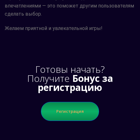
впечатлениями — это поможет другим пользователям
сделать выбор.
Желаем приятной и увлекательной игры!
Готовы начать?
Получите
Бонус за
регистрацию
Регистрация