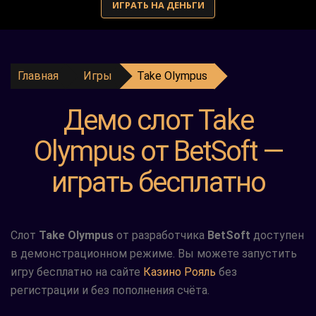
ИГРАТЬ НА ДЕНЬГИ
Главная
Игры
Take Olympus
Демо слот Take
Olympus от BetSoft —
играть бесплатно
Слот
Take Olympus
от разработчика
BetSoft
доступен
в демонстрационном режиме. Вы можете запустить
игру бесплатно на сайте
Казино Рояль
без
регистрации и без пополнения счёта.