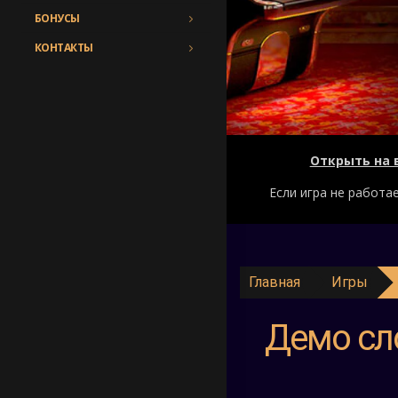
БОНУСЫ
КОНТАКТЫ
Открыть на 
Если игра не работа
Главная
Игры
Демо сло