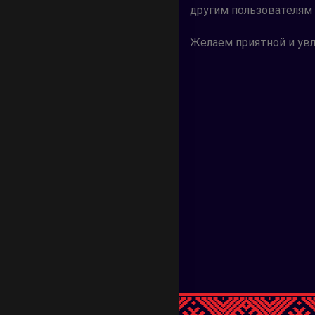
другим пользователям
Желаем приятной и увл