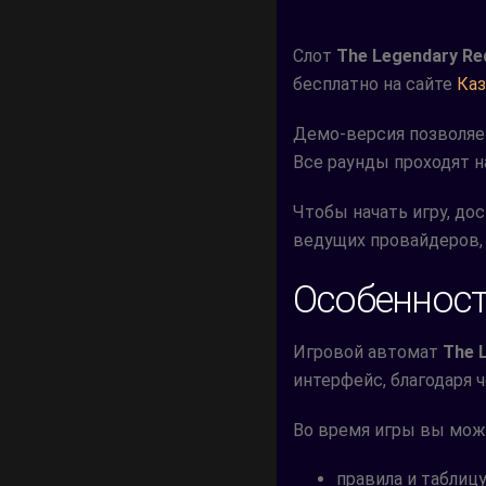
Слот
The Legendary Re
бесплатно на сайте
Каз
Демо-версия позволяе
Все раунды проходят н
Чтобы начать игру, до
ведущих провайдеров, 
Особенност
Игровой автомат
The 
интерфейс, благодаря 
Во время игры вы може
правила и таблиц