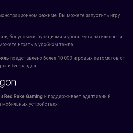
монстрационном режиме. Вы можете запустить игру
кой, бонусными функциями и уровнем волатильности.
можете играть в удобном темпе.
ояль
представлено более 10 000 игровых автоматов от
ы и live-раздел.
agon
ии
Red Rake Gaming
и поддерживает адаптивный
на мобильных устройствах.