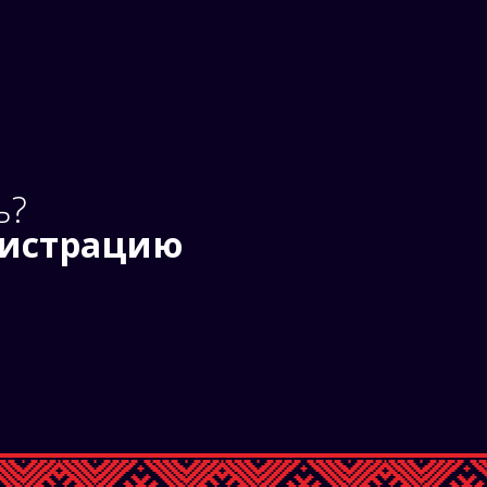
ь?
гистрацию