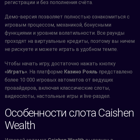
регистрации и без пополнения счёта.
Демо-версия позволяет полностью ознакомиться с
игровым процессом, механикой, бонусными
функциями и уровнем волатильности. Все раунды
проходят на виртуальные кредиты, поэтому вы ничем
не рискуете и можете играть в удобном темпе.
Чтобы начать игру, достаточно нажать кнопку
«Играть»
. На платформе
Казино Рояль
представлено
более 10 000 игровых автоматов от ведущих
провайдеров, включая классические слоты,
видеослоты, настольные игры и live-раздел.
Особенности слота Caishen
Wealth