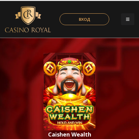
ВХОД
Caishen Wealth