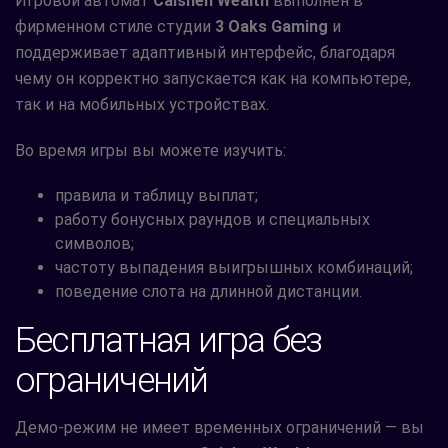
Игровой автомат
Caishen Wealth
выполнен в
фирменном стиле студии
3 Oaks Gaming
и
поддерживает адаптивный интерфейс, благодаря
чему он корректно запускается как на компьютере,
так и на мобильных устройствах.
Во время игры вы можете изучить:
правила и таблицу выплат;
работу бонусных раундов и специальных
символов;
частоту выпадения выигрышных комбинаций;
поведение слота на длинной дистанции.
Бесплатная игра без
ограничений
Демо-режим не имеет временных ограничений — вы