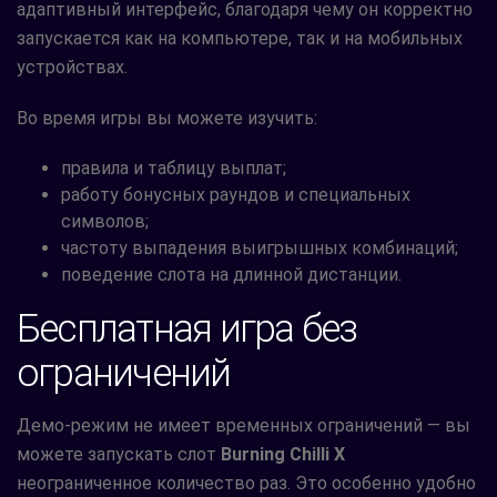
адаптивный интерфейс, благодаря чему он корректно
запускается как на компьютере, так и на мобильных
устройствах.
Во время игры вы можете изучить:
правила и таблицу выплат;
работу бонусных раундов и специальных
символов;
частоту выпадения выигрышных комбинаций;
поведение слота на длинной дистанции.
Бесплатная игра без
ограничений
Демо-режим не имеет временных ограничений — вы
можете запускать слот
Burning Chilli X
неограниченное количество раз. Это особенно удобно