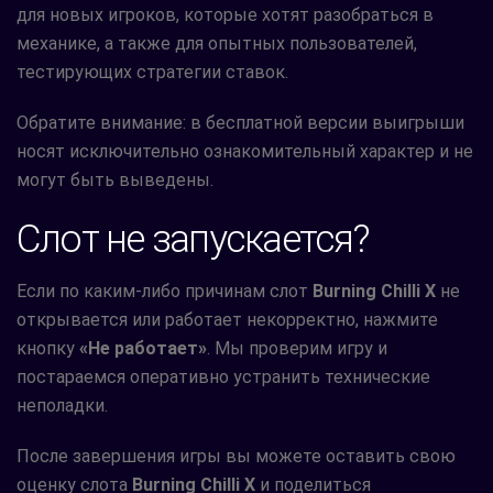
для новых игроков, которые хотят разобраться в
механике, а также для опытных пользователей,
тестирующих стратегии ставок.
Обратите внимание: в бесплатной версии выигрыши
носят исключительно ознакомительный характер и не
могут быть выведены.
Слот не запускается?
Если по каким-либо причинам слот
Burning Chilli X
не
открывается или работает некорректно, нажмите
кнопку
«Не работает»
. Мы проверим игру и
постараемся оперативно устранить технические
неполадки.
После завершения игры вы можете оставить свою
оценку слота
Burning Chilli X
и поделиться