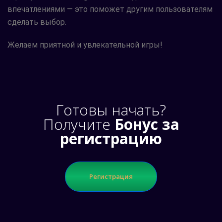
впечатлениями — это поможет другим пользователям
сделать выбор.
Желаем приятной и увлекательной игры!
Готовы начать?
Получите
Бонус за
регистрацию
Регистрация