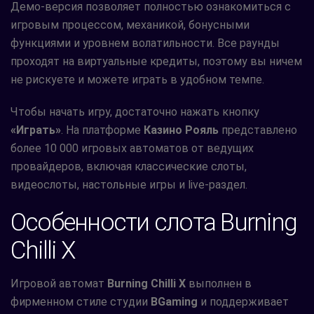
Демо-версия позволяет полностью ознакомиться с
игровым процессом, механикой, бонусными
функциями и уровнем волатильности. Все раунды
проходят на виртуальные кредиты, поэтому вы ничем
не рискуете и можете играть в удобном темпе.
Чтобы начать игру, достаточно нажать кнопку
«Играть»
. На платформе
Казино Рояль
представлено
более 10 000 игровых автоматов от ведущих
провайдеров, включая классические слоты,
видеослоты, настольные игры и live-раздел.
Особенности слота Burning
Chilli X
Игровой автомат
Burning Chilli X
выполнен в
фирменном стиле студии
BGaming
и поддерживает