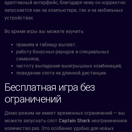
адаптивный интерфейс, благодаря чему он корректно
запускается как на компьютере, так и на мобильных
устройствах.
Во время игры вы можете изучить:
правила и таблицу выплат;
работу бонусных раундов и специальных
символов;
частоту выпадения выигрышных комбинаций;
поведение слота на длинной дистанции.
Бесплатная игра без
ограничений
Демо-режим не имеет временных ограничений — вы
можете запускать слот
Captain Shark
неограниченное
количество раз. Это особенно удобно для новых