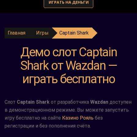
ИГРАТЬ НА ДЕНЬГИ
Главная
Игры
Captain Shark
Демо слот Captain
Shark от Wazdan —
играть бесплатно
Слот
Captain Shark
от разработчика
Wazdan
доступен
в демонстрационном режиме. Вы можете запустить
игру бесплатно на сайте
Казино Рояль
без
регистрации и без пополнения счёта.