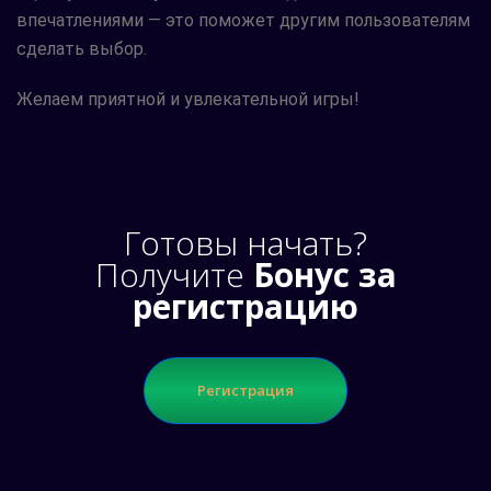
впечатлениями — это поможет другим пользователям
сделать выбор.
Желаем приятной и увлекательной игры!
Готовы начать?
Получите
Бонус за
регистрацию
Регистрация