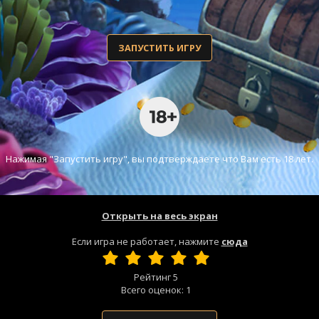
ЗАПУСТИТЬ ИГРУ
Нажимая "Запустить игру", вы подтверждаете что Вам есть 18 лет.
Открыть на весь экран
Если игра не работает, нажмите
сюда
Рейтинг
5
Всего оценок:
1