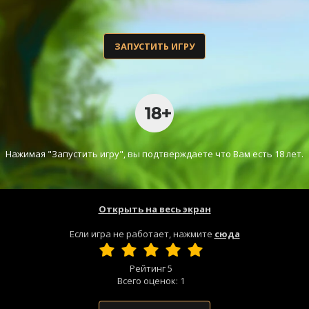
ЗАПУСТИТЬ ИГРУ
Нажимая "Запустить игру", вы подтверждаете что Вам есть 18 лет.
Открыть на весь экран
Если игра не работает, нажмите
сюда
Рейтинг
5
Всего оценок:
1