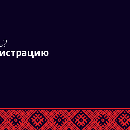
ь?
гистрацию