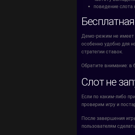
поведение слота 
Бесплатная
Демо-режим не имеет 
особенно удобно для н
стратегии ставок.
Обратите внимание: в
Слот не зап
Если по каким-либо пр
проверим игру и поста
После завершения игр
пользователям сделат