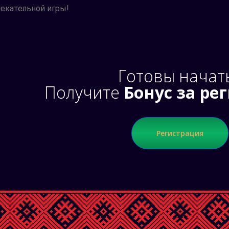
екательной игры!
Готовы начат
Получите
Бонус за ре
Регистрация