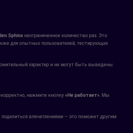
den Sphinx
неограниченное количество раз. Это
также для опытных пользователей, тестирующих
омительный характер и не могут быть выведены.
екорректно, нажмите кнопку
«Не работает»
. Мы
 поделиться впечатлениями — это поможет другим