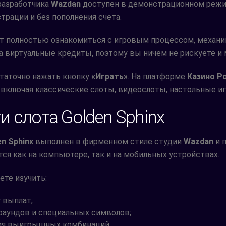
разработчика
Wazdan
доступен в демонстрационном режим
трации и без пополнения счёта.
т полностью ознакомиться с игровым процессом, механи
а виртуальные кредиты, поэтому вы ничем не рискуете и 
статочно нажать кнопку
«Играть»
. На платформе
Казино Р
включая классические слоты, видеослоты, настольные игр
и слота Golden Sphinx
en Sphinx
выполнен в фирменном стиле студии
Wazdan
и 
тся как на компьютере, так и на мобильных устройствах.
те изучить:
у выплат;
раундов и специальных символов;
ия выигрышных комбинаций;