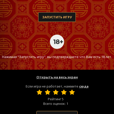
ЗАПУСТИТЬ ИГРУ
Нажимая "Запустить игру", вы подтверждаете что Вам есть 18 лет.
Открыть на весь экран
Если игра не работает, нажмите
сюда
Рейтинг
5
Всего оценок:
1