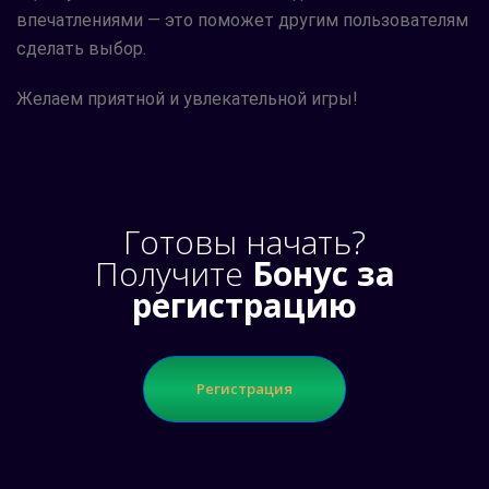
впечатлениями — это поможет другим пользователям
сделать выбор.
Желаем приятной и увлекательной игры!
Готовы начать?
Получите
Бонус за
регистрацию
Регистрация