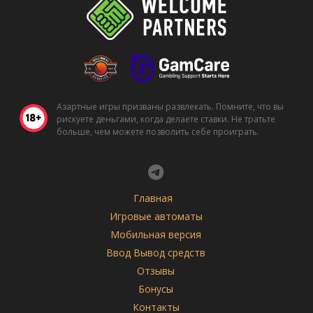
Азартные игры призваны развлекать. Помните, что вы
рискуете деньгами, когда делаете ставки. Не тратьте
больше, чем можете позволить себе проиграть.
Главная
Игровые автоматы
Мобильная версия
Ввод Вывод средств
Отзывы
Бонусы
Контакты