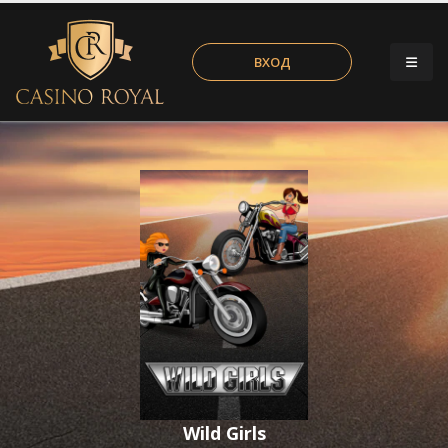
ВХОД
Wild Girls