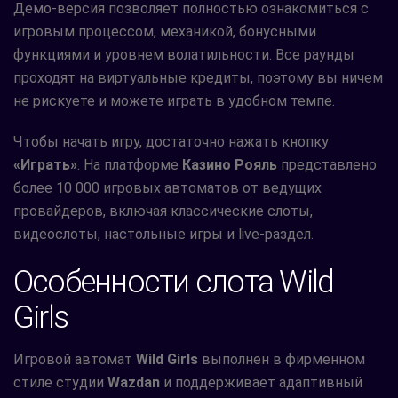
Демо-версия позволяет полностью ознакомиться с
игровым процессом, механикой, бонусными
функциями и уровнем волатильности. Все раунды
проходят на виртуальные кредиты, поэтому вы ничем
не рискуете и можете играть в удобном темпе.
Чтобы начать игру, достаточно нажать кнопку
«Играть»
. На платформе
Казино Рояль
представлено
более 10 000 игровых автоматов от ведущих
провайдеров, включая классические слоты,
видеослоты, настольные игры и live-раздел.
Особенности слота Wild
Girls
Игровой автомат
Wild Girls
выполнен в фирменном
стиле студии
Wazdan
и поддерживает адаптивный