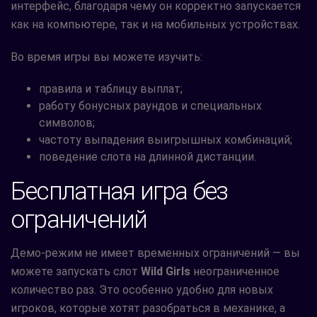
интерфейс, благодаря чему он корректно запускается
как на компьютере, так и на мобильных устройствах.
Во время игры вы можете изучить:
правила и таблицу выплат;
работу бонусных раундов и специальных
символов;
частоту выпадения выигрышных комбинаций;
поведение слота на длинной дистанции.
Бесплатная игра без
ограничений
Демо-режим не имеет временных ограничений — вы
можете запускать слот
Wild Girls
неограниченное
количество раз. Это особенно удобно для новых
игроков, которые хотят разобраться в механике, а