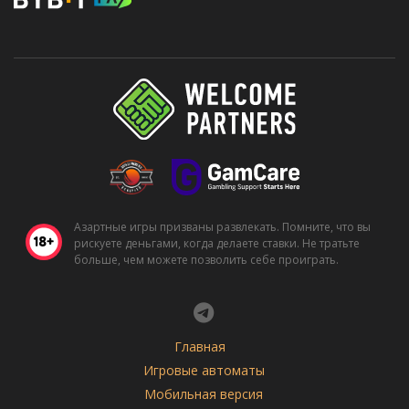
Азартные игры призваны развлекать. Помните, что вы
рискуете деньгами, когда делаете ставки. Не тратьте
больше, чем можете позволить себе проиграть.
Главная
Игровые автоматы
Мобильная версия