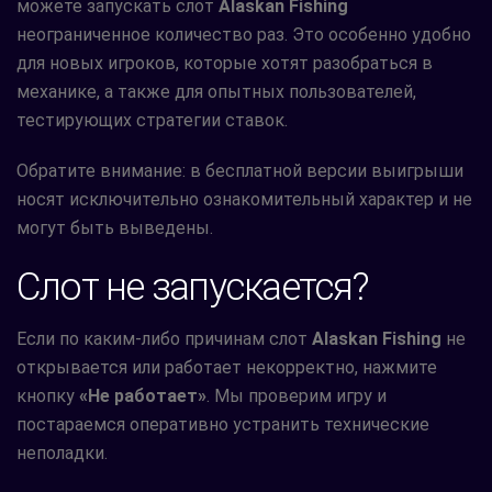
можете запускать слот
Alaskan Fishing
неограниченное количество раз. Это особенно удобно
для новых игроков, которые хотят разобраться в
механике, а также для опытных пользователей,
тестирующих стратегии ставок.
Обратите внимание: в бесплатной версии выигрыши
носят исключительно ознакомительный характер и не
могут быть выведены.
Слот не запускается?
Если по каким-либо причинам слот
Alaskan Fishing
не
открывается или работает некорректно, нажмите
кнопку
«Не работает»
. Мы проверим игру и
постараемся оперативно устранить технические
неполадки.