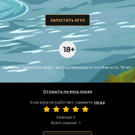
ЗАПУСТИТЬ ИГРУ
Нажимая "Запустить игру", вы подтверждаете что Вам есть 18 лет.
Открыть на весь экран
Если игра не работает, нажмите
сюда
Рейтинг
5
Всего оценок:
1