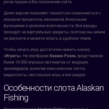
регистрации и без пополнения счёта.
Демо-версия позволяет полностью ознакомиться с
игровым процессом, механикой, бонусными
функциями и уровнем волатильности. Все раунды
проходят на виртуальные кредиты, поэтому вы ничем
не рискуете и можете играть в удобном темпе.
Чтобы начать игру, достаточно нажать кнопку
«Играть»
. На платформе
Казино Рояль
представлено
более 10 000 игровых автоматов от ведущих
провайдеров, включая классические слоты,
видеослоты, настольные игры и live-раздел.
Особенности слота Alaskan
Fishing