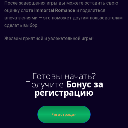
После завершения игры вы можете оставить свою
оценку слота
Immortal Romance
и поделиться
впечатлениями — это поможет другим пользователям
сделать выбор.
Желаем приятной и увлекательной игры!
Готовы начать?
Получите
Бонус за
регистрацию
Регистрация