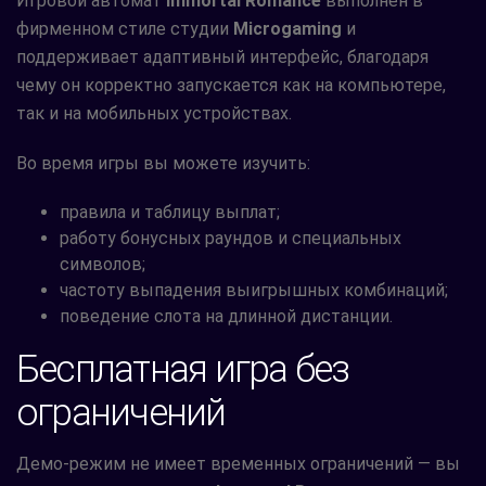
Игровой автомат
Immortal Romance
выполнен в
фирменном стиле студии
Microgaming
и
поддерживает адаптивный интерфейс, благодаря
чему он корректно запускается как на компьютере,
так и на мобильных устройствах.
Во время игры вы можете изучить:
правила и таблицу выплат;
работу бонусных раундов и специальных
символов;
частоту выпадения выигрышных комбинаций;
поведение слота на длинной дистанции.
Бесплатная игра без
ограничений
Демо-режим не имеет временных ограничений — вы