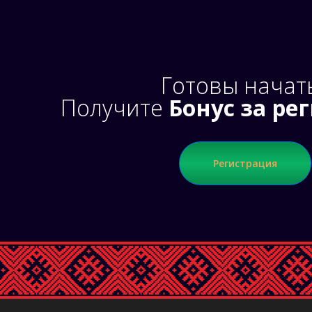
Готовы начат
Получите
Бонус за ре
Регистрация