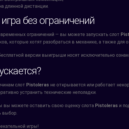
на длинной дистанции.
 игра без ограничений
временных ограничений — вы можете запускать слот
Pis
ков, которые хотят разобраться в механике, а также для
 бесплатной версии выигрыши носят исключительно ознак
ускается?
ичинам слот
Pistoleras
не открывается или работает неко
еративно устранить технические неполадки.
ы вы можете оставить свою оценку слота
Pistoleras
и по
ь выбор.
екательной игры!