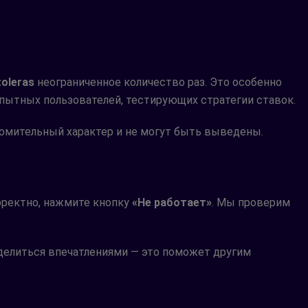
toleras
неограниченное количество раз. Это особенно
 опытных пользователей, тестирующих стратегии ставок.
омительный характер и не могут быть выведены.
рректно, нажмите кнопку
«Не работает»
. Мы проверим
делиться впечатлениями — это поможет другим