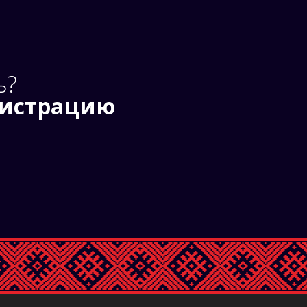
ь?
гистрацию