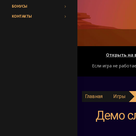
БОНУСЫ
КОНТАКТЫ
Открыть на 
Если игра не работа
Главная
Игры
Демо сл