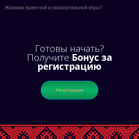
Желаем приятной и увлекательной игры!
Готовы начать?
Получите
Бонус за
регистрацию
Регистрация