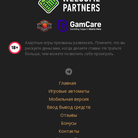
Азартные игры призваны развлекать. Помните, что вы
рискуете деньгами, когда делаете ставки. Не тратьте
больше, чем можете позволить себе проиграть.
Главная
Игровые автоматы
Мобильная версия
Ввод Вывод средств
Отзывы
Бонусы
Контакты