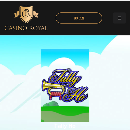
ВХОД
Tally Ho