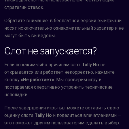
стратегии ставок.
Обратите внимание: в бесплатной версии выигрыши
носят исключительно ознакомительный характер и не
могут быть выведены.
Слот не запускается?
Если по каким-либо причинам слот
Tally Ho
не
открывается или работает некорректно, нажмите
кнопку
«Не работает»
. Мы проверим игру и
постараемся оперативно устранить технические
неполадки.
После завершения игры вы можете оставить свою
оценку слота
Tally Ho
и поделиться впечатлениями —
это поможет другим пользователям сделать выбор.