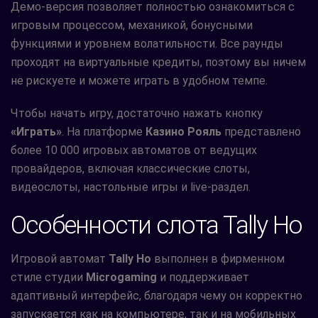
Демо-версия позволяет полностью ознакомиться с
игровым процессом, механикой, бонусными
функциями и уровнем волатильности. Все раунды
проходят на виртуальные кредиты, поэтому вы ничем
не рискуете и можете играть в удобном темпе.
Чтобы начать игру, достаточно нажать кнопку
«Играть»
. На платформе
Казино Рояль
представлено
более 10 000 игровых автоматов от ведущих
провайдеров, включая классические слоты,
видеослоты, настольные игры и live-раздел.
Особенности слота Tally Ho
Игровой автомат
Tally Ho
выполнен в фирменном
стиле студии
Microgaming
и поддерживает
адаптивный интерфейс, благодаря чему он корректно
запускается как на компьютере, так и на мобильных