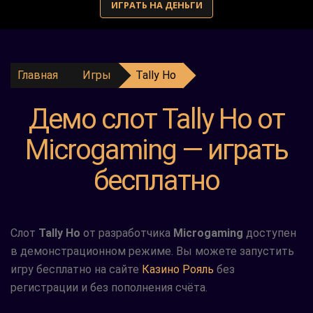
ИГРАТЬ НА ДЕНЬГИ
Главная
Игры
Tally Ho
Демо слот Tally Ho от
Microgaming — играть
бесплатно
Слот
Tally Ho
от разработчика
Microgaming
доступен
в демонстрационном режиме. Вы можете запустить
игру бесплатно на сайте
Казино Рояль
без
регистрации и без пополнения счёта.