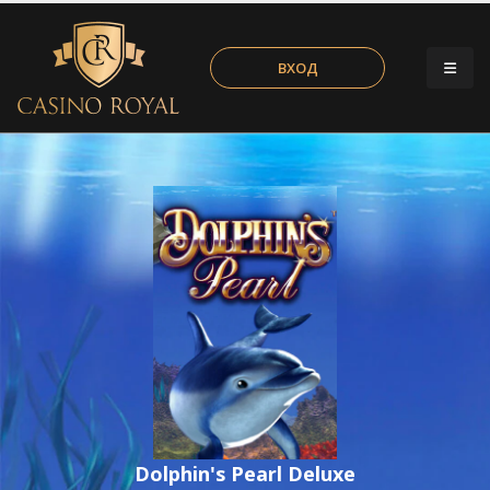
ВХОД
Dolphin's Pearl Deluxe