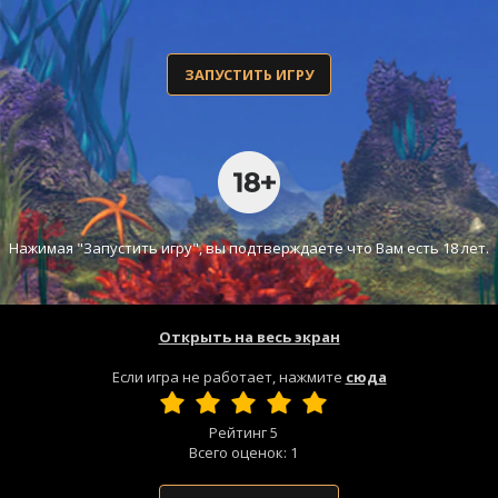
ЗАПУСТИТЬ ИГРУ
Нажимая "Запустить игру", вы подтверждаете что Вам есть 18 лет.
Открыть на весь экран
Если игра не работает, нажмите
сюда
Рейтинг
5
Всего оценок:
1