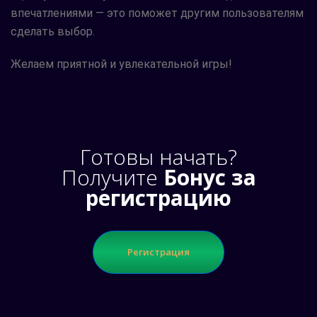
впечатлениями — это поможет другим пользователям
сделать выбор.
Желаем приятной и увлекательной игры!
Готовы начать?
Получите
Бонус за
регистрацию
Регистрация