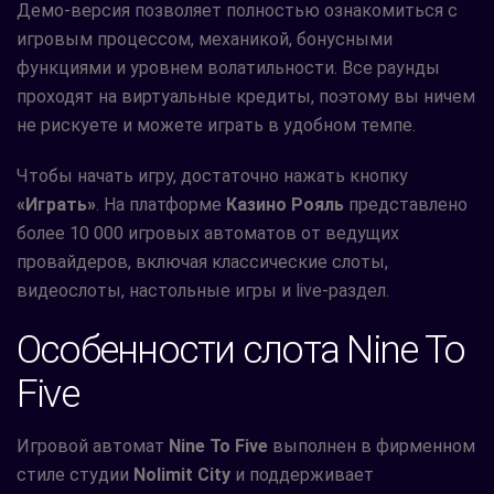
Демо-версия позволяет полностью ознакомиться с
игровым процессом, механикой, бонусными
функциями и уровнем волатильности. Все раунды
проходят на виртуальные кредиты, поэтому вы ничем
не рискуете и можете играть в удобном темпе.
Чтобы начать игру, достаточно нажать кнопку
«Играть»
. На платформе
Казино Рояль
представлено
более 10 000 игровых автоматов от ведущих
провайдеров, включая классические слоты,
видеослоты, настольные игры и live-раздел.
Особенности слота Nine To
Five
Игровой автомат
Nine To Five
выполнен в фирменном
стиле студии
Nolimit City
и поддерживает