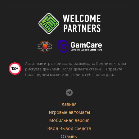
Азартные игры призваны развлекать. Помните, что вы
рискуете деньгами, когда делаете ставки. Не тратьте
больше, чем можете позволить себе проиграть.
Главная
Игровые автоматы
Мобильная версия
Ввод Вывод средств
Отзывы