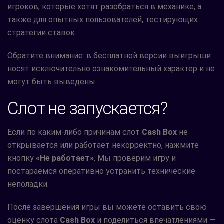
игроков, которые хотят разобраться в механике, а
также для опытных пользователей, тестирующих
стратегии ставок.
Обратите внимание: в бесплатной версии выигрыши
носят исключительно ознакомительный характер и не
могут быть выведены.
Слот не запускается?
Если по каким-либо причинам слот
Cash Box
не
открывается или работает некорректно, нажмите
кнопку
«Не работает»
. Мы проверим игру и
постараемся оперативно устранить технические
неполадки.
После завершения игры вы можете оставить свою
оценку слота
Cash Box
и поделиться впечатлениями —