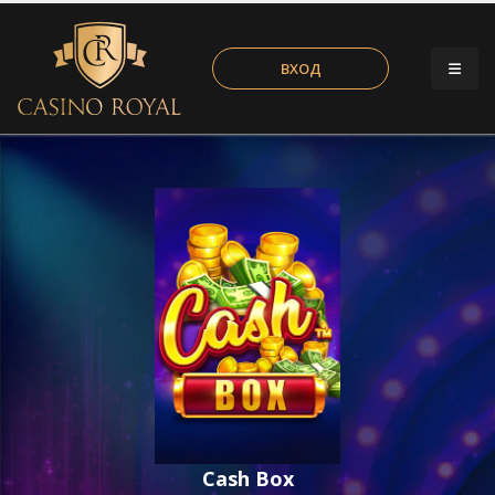
ВХОД
Cash Box