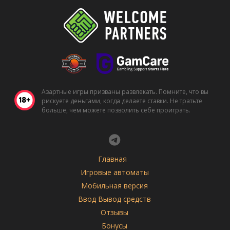
Азартные игры призваны развлекать. Помните, что вы
рискуете деньгами, когда делаете ставки. Не тратьте
больше, чем можете позволить себе проиграть.
Главная
Игровые автоматы
Мобильная версия
Ввод Вывод средств
Отзывы
Бонусы