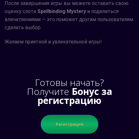
После завершения игры вы можете оставить свою
оценку слота
Spellbinding Mystery
и поделиться
впечатлениями — это поможет другим пользователям
сделать выбор.
Желаем приятной и увлекательной игры!
Готовы начать?
Получите
Бонус за
регистрацию
Регистрация