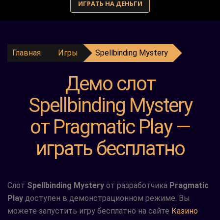
ИГРАТЬ НА ДЕНЬГИ
Главная
Игры
Spellbinding Mystery
Демо слот
Spellbinding Mystery
от Pragmatic Play —
играть бесплатно
Слот
Spellbinding Mystery
от разработчика
Pragmatic
Play
доступен в демонстрационном режиме. Вы
можете запустить игру бесплатно на сайте
Казино