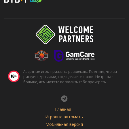
Азартные игры призваны развлекать. Помните, что вы
рискуете деньгами, когда делаете ставки. Не тратьте
больше, чем можете позволить себе проиграть.
Главная
Игровые автоматы
Мобильная версия