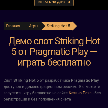
ИГРАТЬ НА ДЕНЬГИ
Главная
Игры
Striking Hot 5
Демо слот Striking Hot
5 от Pragmatic Play —
играть бесплатно
Слот
Striking Hot 5
от разработчика
Pragmatic Play
доступен в демонстрационном режиме. Вы можете
запустить игру бесплатно на сайте
Казино Рояль
без
регистрации и без пополнения счёта.