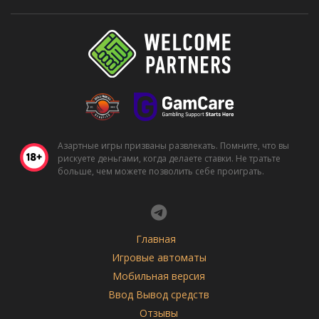
Азартные игры призваны развлекать. Помните, что вы
рискуете деньгами, когда делаете ставки. Не тратьте
больше, чем можете позволить себе проиграть.
Главная
Игровые автоматы
Мобильная версия
Ввод Вывод средств
Отзывы