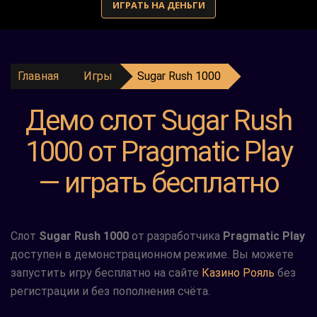
ИГРАТЬ НА ДЕНЬГИ
Главная
Игры
Sugar Rush 1000
Демо слот Sugar Rush
1000 от Pragmatic Play
— играть бесплатно
Слот
Sugar Rush 1000
от разработчика
Pragmatic Play
доступен в демонстрационном режиме. Вы можете
запустить игру бесплатно на сайте
Казино Рояль
без
регистрации и без пополнения счёта.