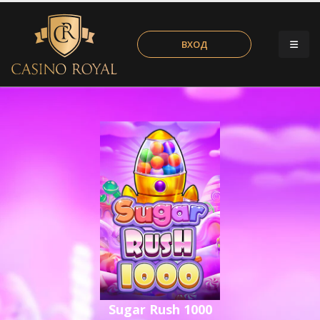
ВХОД
Sugar Rush 1000