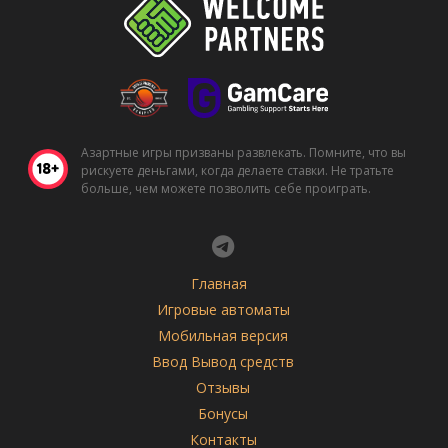
Азартные игры призваны развлекать. Помните, что вы
рискуете деньгами, когда делаете ставки. Не тратьте
больше, чем можете позволить себе проиграть.
Главная
Игровые автоматы
Мобильная версия
Ввод Вывод средств
Отзывы
Бонусы
Контакты