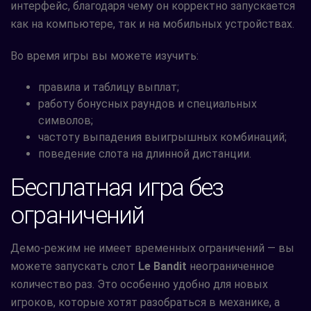
интерфейс, благодаря чему он корректно запускается
как на компьютере, так и на мобильных устройствах.
Во время игры вы можете изучить:
правила и таблицу выплат;
работу бонусных раундов и специальных
символов;
частоту выпадения выигрышных комбинаций;
поведение слота на длинной дистанции.
Бесплатная игра без
ограничений
Демо-режим не имеет временных ограничений — вы
можете запускать слот
Le Bandit
неограниченное
количество раз. Это особенно удобно для новых
игроков, которые хотят разобраться в механике, а