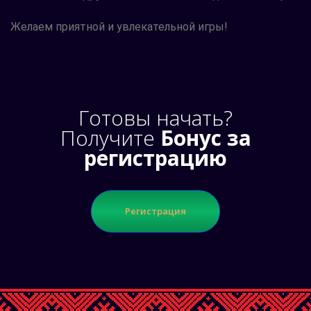
Желаем приятной и увлекательной игры!
Готовы начать?
Получите
Бонус за
регистрацию
Регистрация