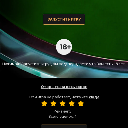
ЗАПУСТИТЬ ИГРУ
Нажимая "Запустить игру", вы подтверждаете что Вам есть 18 лет.
Открыть на весь экран
Если игра не работает, нажмите
сюда
Рейтинг
5
Всего оценок:
1