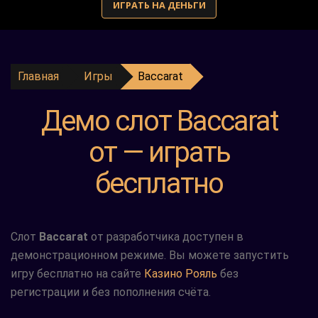
ИГРАТЬ НА ДЕНЬГИ
Главная
Игры
Baccarat
Демо слот Baccarat
от — играть
бесплатно
Слот
Baccarat
от разработчика
доступен в
демонстрационном режиме. Вы можете запустить
игру бесплатно на сайте
Казино Рояль
без
регистрации и без пополнения счёта.